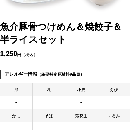
魚介豚骨つけめん＆焼餃子＆
半ライスセット
1,250
円
（税込）
アレルギー情報
（主要特定原材料9品目）
卵
乳
小麦
えび
●
●
かに
そば
落花生
くるみ