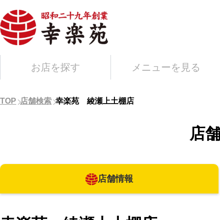
お店を探す
メニューを見る
TOP
店舗検索
幸楽苑 綾瀬上土棚店
店
店舗情報