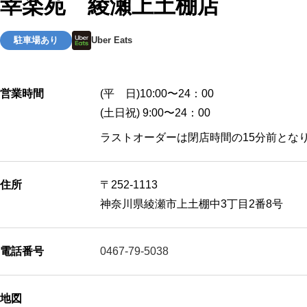
幸楽苑 綾瀬上土棚店
駐車場あり
Uber Eats
営業時間
(平 日)10:00〜24：00
(土日祝) 9:00〜24：00
ラストオーダーは閉店時間の15分前とな
住所
〒252-1113
神奈川県綾瀬市上土棚中3丁目2番8号
電話番号
0467-79-5038
地図