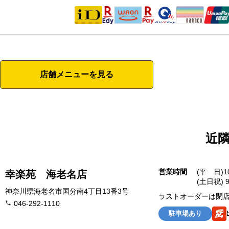
店舗メニューを見る
近
営業時間
(平 日)1
幸楽苑 海老名店
(土日祝) 9
神奈川県海老名市国分南4丁目13番3号
ラストオーダーは閉店
046-292-1110
駐車場あり