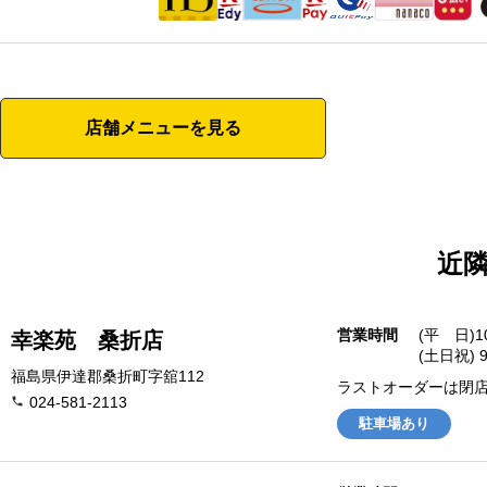
店舗メニューを見る
近
営業時間
(平 日)1
幸楽苑 桑折店
(土日祝) 9
福島県伊達郡桑折町字舘112
ラストオーダーは閉店
024-581-2113
駐車場あり