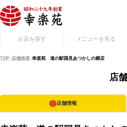
お店を探す
メニューを見る
TOP
店舗検索
幸楽苑 道の駅国見あつかしの郷店
店
店舗情報