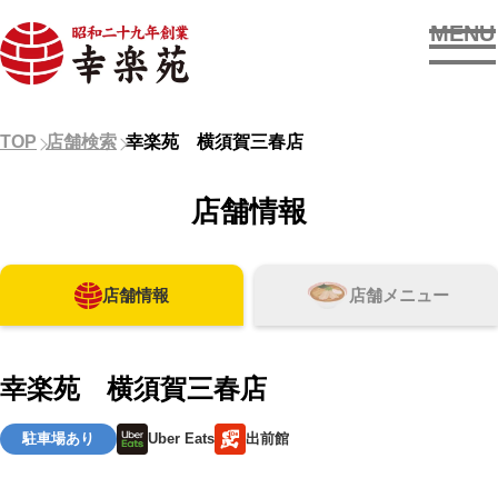
MENU
お店を探す
TOP
店舗検索
幸楽苑 横須賀三春店
メニューを見る
店舗情報
新着情報
店舗情報
店舗メニュー
OUR SUPPORTERS
幸楽苑 横須賀三春店
駐車場あり
Uber Eats
出前館